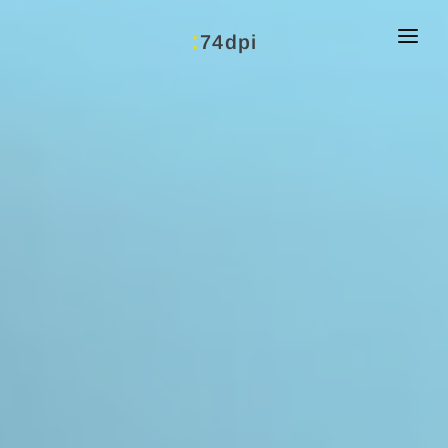
:
74dpi
Ihre Ziele?
NEU
Leistungen
Über mich
Agenturen
Referenzen
Blog
Kontakt